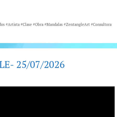
os #Artista #Clase #Obra #Mandalas #ZentangleArt #Consultora
LE- 25/07/2026