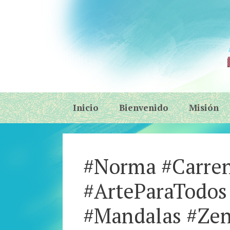
Skip
to
content
Inicio
Bienvenido
Misión
#Norma #Carren
#ArteParaTodos 
#Mandalas #Zen