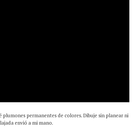
cé plumones permanentes de colores. Dibuje sin planear ni
elajada envió a mi mano.