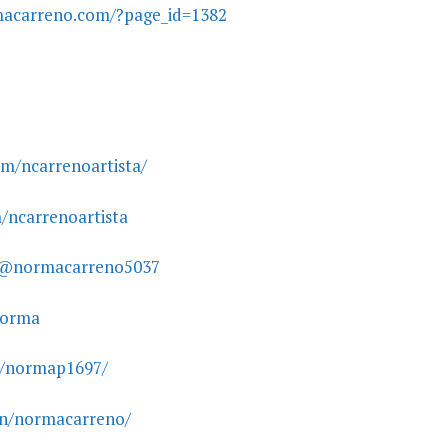
macarreno.com/?page_id=1382
m/ncarrenoartista/
/ncarrenoartista
/@normacarreno5037
Norma
m/normap1697/
in/normacarreno/