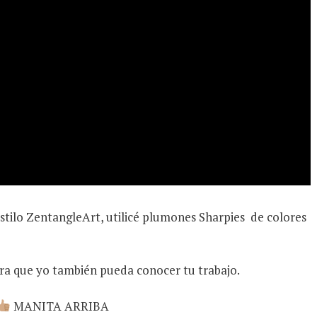
estilo ZentangleArt, utilicé plumones Sharpies
de colores
ra que yo también pueda conocer tu trabajo.
MANITA ARRIBA