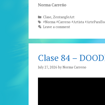
Norma Carreño
Categories
Clase
,
ZentangleArt
Tags
#Norma #Carreno #Artista #ArteParaTod
Leave a comment
Clase 84 – DOOD
July 27, 2026
by
Norma Carreno