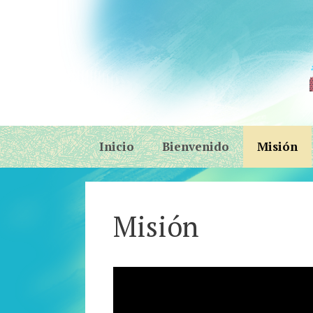
Skip
to
content
Inicio
Bienvenido
Misión
Misión
Video
Player