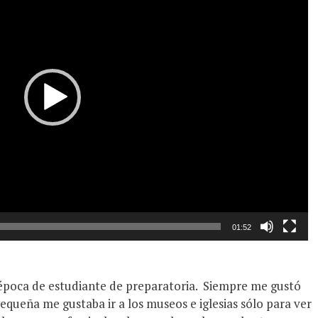
01:52
 época de estudiante de preparatoria. Siempre me gustó
queña me gustaba ir a los museos e iglesias sólo para ver