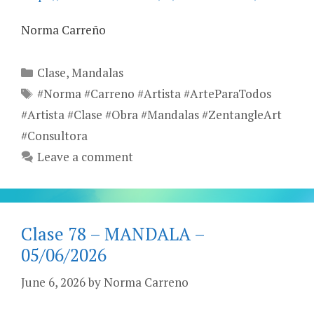
Norma Carreño
Categories
Clase
,
Mandalas
Tags
#Norma #Carreno #Artista #ArteParaTodos
#Artista #Clase #Obra #Mandalas #ZentangleArt
#Consultora
Leave a comment
Clase 78 – MANDALA –
05/06/2026
June 6, 2026
by
Norma Carreno