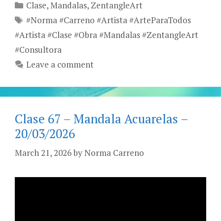
Categories
Clase
,
Mandalas
,
ZentangleArt
Tags
#Norma #Carreno #Artista #ArteParaTodos
#Artista #Clase #Obra #Mandalas #ZentangleArt
#Consultora
Leave a comment
Clase 67 – Mandala Acuarelas –
20/03/2026
March 21, 2026
by
Norma Carreno