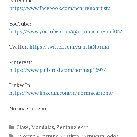
Facebook:
https://www.facebook.com/ncarrenoartista
YouTube:
https://www.youtube.com/@normacarreno5037
Twitter:
https://twitter.com/ArtistaNorma
Pinterest:
https://www.pinterest.com/normap1697/
LinkedIn:
https://www.linkedin.com/in/normacarreno/
Norma Carreño
Categories
Clase
,
Mandalas
,
ZentangleArt
Tags
#Norma #Carreno #Artista #ArteParaTodos