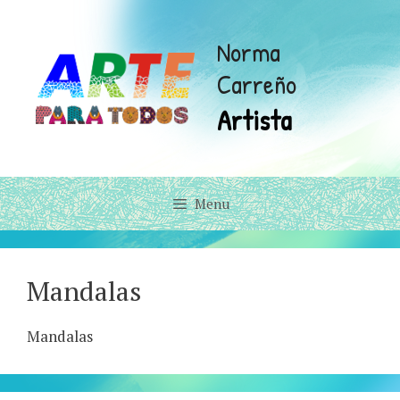
Skip
to
Norma
content
Carreño
Artista
Menu
Mandalas
Mandalas