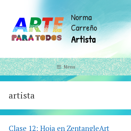
Skip
to
Norma
content
Carreño
Artista
Menu
artista
Clase 12: Hoja en ZentangleArt