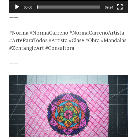
00:00
09:24
——
#Norma #NormaCarreno #NormaCarrenoArtista
#ArteParaTodos #Artista #Clase #Obra #Mandalas
#ZentangleArt #Consultora
——