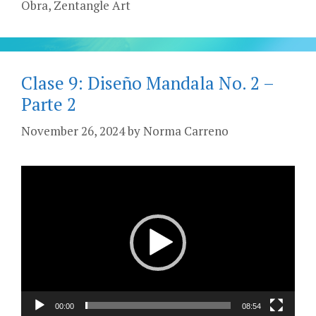
Obra
,
Zentangle Art
Clase 9: Diseño Mandala No. 2 –
Parte 2
November 26, 2024
by
Norma Carreno
Video
Player
00:00
08:54