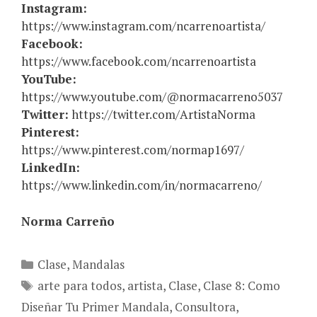
Instagram:
https://www.instagram.com/ncarrenoartista/
Facebook:
https://www.facebook.com/ncarrenoartista
YouTube:
https://www.youtube.com/@normacarreno5037
Twitter:
https://twitter.com/ArtistaNorma
Pinterest:
https://www.pinterest.com/normap1697/
LinkedIn:
https://www.linkedin.com/in/normacarreno/
Norma Carreño
Categories
Clase
,
Mandalas
Tags
arte para todos
,
artista
,
Clase
,
Clase 8: Como
Diseñar Tu Primer Mandala
,
Consultora
,