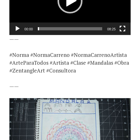
00:00
08:25
——
#Norma #NormaCarreno #NormaCarrenoArtista
#ArteParaTodos #Artista #Clase #Mandalas #Obra
#ZentangleArt #Consultora
——