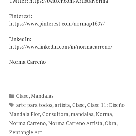
Twitter: https://twitter.com/ArtistaNorma
Pinterest:
https://www.pinterest.com/normap1697/
LinkedIn:
https://www.linkedin.com/in/normacarreno/
Norma Carreño
Categories
Clase
,
Mandalas
Tags
arte para todos
,
artista
,
Clase
,
Clase 11: Diseño
Mandala Flor
,
Consultora
,
mandalas
,
Norma
,
Norma Carreno
,
Norma Carreno Artista
,
Obra
,
Zentangle Art