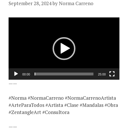
September 28, 2024
by
Norma Carreno
Video
Player
00:00
25:00
——
#Norma #NormaCarreno #NormaCarrenoArtista
#ArteParaTodos #Artista #Clase #Mandalas #Obra
#ZentangleArt #Consultora
——