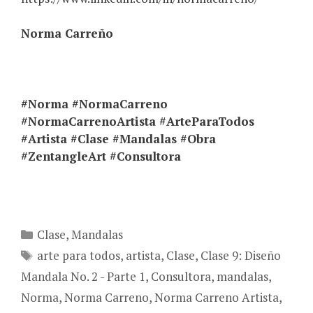
Norma
Carreño
#Norma #NormaCarreno
#NormaCarrenoArtista #ArteParaTodos
#Artista #Clase #Mandalas #Obra
#ZentangleArt #Consultora
Categories
Clase
,
Mandalas
Tags
arte para todos
,
artista
,
Clase
,
Clase 9: Diseño
Mandala No. 2 - Parte 1
,
Consultora
,
mandalas
,
Norma
,
Norma Carreno
,
Norma Carreno Artista
,